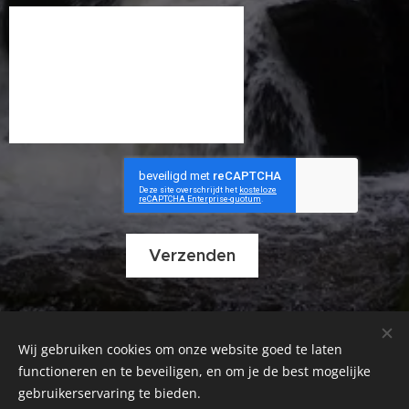
Verzenden
Wij gebruiken cookies om onze website goed te laten
© 2007 / 2026, Frédéric Gomez pour Les Grillons du Morvan
58230 Lac des Settons.
functioneren en te beveiligen, en om je de best mogelijke
gebruikerservaring te bieden.
Anglais et néerlandais: Z. Soprova / Allemand: E. Bernhardt .