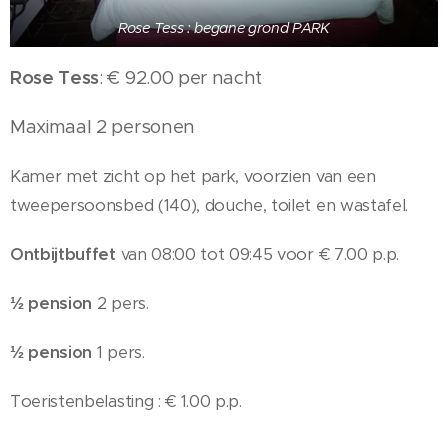
Rose Tess : begane grond PARK
Rose Tess
: € 92.00 per nacht
Maximaal 2 personen
Kamer met zicht op het park, voorzien van een
tweepersoonsbed (140), douche, toilet en wastafel.
Ontbijtbuffet
van 08:00 tot 09:45 voor € 7.00 p.p.
½ pension
2 pers.
½ pension
1 pers.
Toeristenbelasting : € 1.00 p.p.