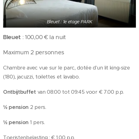
Bleuet : 1e etage PARK
Bleuet
: 100,00 € la nuit
Maximum 2 personnes
Chambre avec vue sur le parc, dotée d'un lit king-size
(180), jacuzzi, toilettes et lavabo.
Ontbijtbuffet
van 08:00 tot 09:45 voor € 7.00 p.p.
½ pension
2 pers.
½ pension
1 pers.
Toeristenbelasting : € 1.00 p.p.