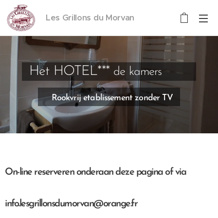
Les Grillons du Morvan
Het HOTEL***
de kamers
Rookvrij etablissement zonder TV
On-line reserveren onderaan deze pagina of via
info.lesgrillonsdumorvan@orange.fr