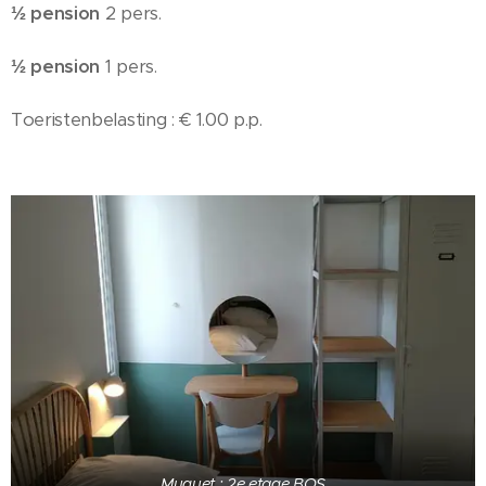
½ pension
2 pers.
½ pension
1 pers.
Toeristenbelasting : € 1.00 p.p.
Muguet : 2e etage BOS