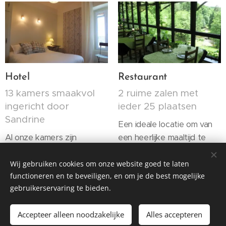
Hotel
Restaurant
13 kamers smaakvol
2 ruime zalen met
ingericht door
ieder 25 plaatsen
Sandrine
Een ideale locatie om van
Al onze kamers zijn
een heerlijke maaltijd te
voorzien van douche, wc,
genieten...
wastafel. Uitzicht op park
Wij gebruiken cookies om onze website goed te laten
functioneren en te beveiligen, en om je de best mogelijke
of bos, in ieder geval rust
gebruikerservaring te bieden.
en kalmte. Geen TV.
Accepteer alleen noodzakelijke
Alles accepteren