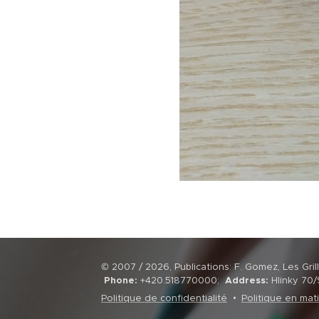
© 2007 / 2026, Publications: F. Gomez, Les G
Phone:
+420.518770000;
Address:
Hlinky 70
Politique de confidentialité
Politique en mat