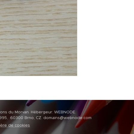
rillons du Morvan. Hébergeur: WEBNODE.
/995, 60300 Brno, CZ. domains@webnode.com
ière de cookies