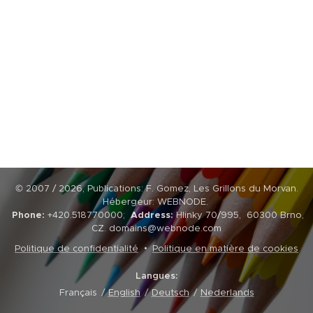
© 2007 / 2026, Publications: F. Gomez, Les Grillons du Morvan.
Hébergeur: WEBNODE.
Phone:
+420.518770000;
Address:
Hlinky 70/995, 60300 Brno,
CZ. domains@webnode.com
Politique de confidentialité
Politique en matière de cookies
Langues
Français
English
Deutsch
Nederlands