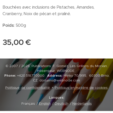
Bouchées avec inclusions de Pistaches, Amandes,
Cranberry, Noix de pécan et praliné.
Poids:
500g
35,00
€
© 2007 / 2026, Publications: F. Gomez, Les Grillons du Morvan.
Hébergeur: WEBNODE.
Phone:
+420.518770000;
Address:
Hlinky 70/995, 60300 Brno,
CZ. domains@webnode.com
Politique de confidentialité
Politique en matière de cookies
Langues
Français
English
Deutsch
Nederlands